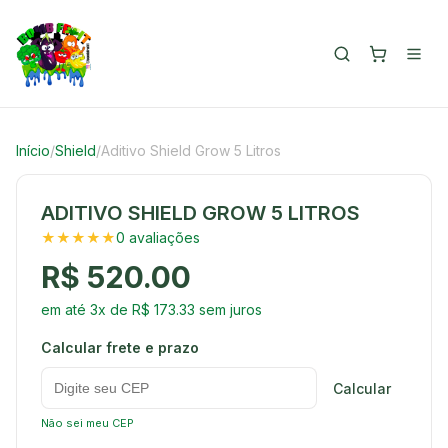
Início
/
Shield
/
Aditivo Shield Grow 5 Litros
ADITIVO SHIELD GROW 5 LITROS
★★★★★
0 avaliações
R$ 520.00
em até 3x de R$ 173.33 sem juros
Calcular frete e prazo
Calcular
Não sei meu CEP