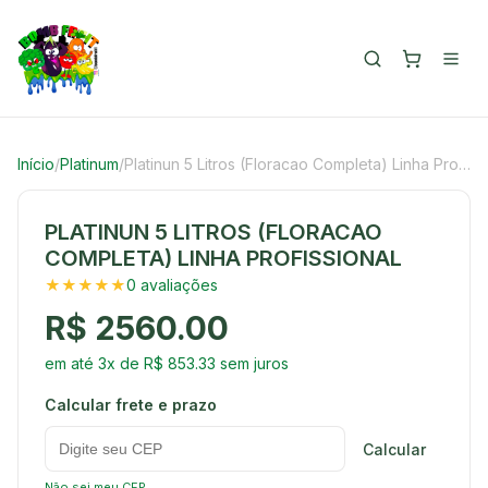
Início
/
Platinum
/
Platinun 5 Litros (Floracao Completa) Linha Profissional
PLATINUN 5 LITROS (FLORACAO
COMPLETA) LINHA PROFISSIONAL
★★★★★
0 avaliações
R$ 2560.00
em até 3x de R$ 853.33 sem juros
Calcular frete e prazo
Calcular
Não sei meu CEP