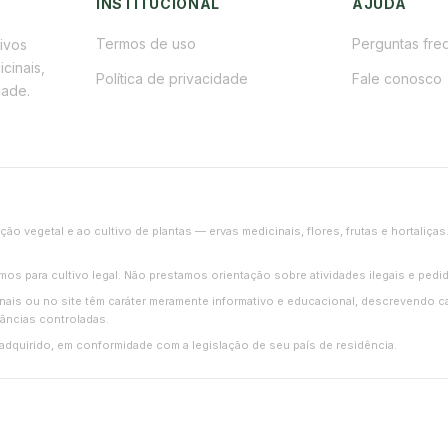
INSTITUCIONAL
AJUDA
Termos de uso
Perguntas fre
tivos
cinais,
Política de privacidade
Fale conosco
dade.
ição vegetal e ao cultivo de plantas — ervas medicinais, flores, frutas e hortal
umos para cultivo legal. Não prestamos orientação sobre atividades ilegais e pe
is ou no site têm caráter meramente informativo e educacional, descrevendo ca
âncias controladas.
adquirido, em conformidade com a legislação de seu país de residência.