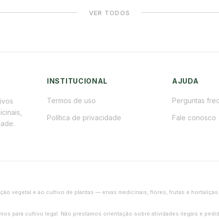
VER TODOS
INSTITUCIONAL
AJUDA
Termos de uso
Perguntas fre
tivos
cinais,
Política de privacidade
Fale conosco
dade.
ição vegetal e ao cultivo de plantas — ervas medicinais, flores, frutas e hortal
umos para cultivo legal. Não prestamos orientação sobre atividades ilegais e pe