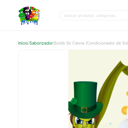
Início
/
Saborizador
/
Bomb Sir Canna (Condicionador de So