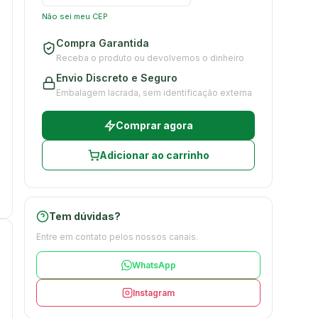
Não sei meu CEP
Compra Garantida
Receba o produto ou devolvemos o dinheiro
Envio Discreto e Seguro
Embalagem lacrada, sem identificação externa
Comprar agora
Adicionar ao carrinho
Tem dúvidas?
Entre em contato pelos nossos canais.
WhatsApp
Instagram