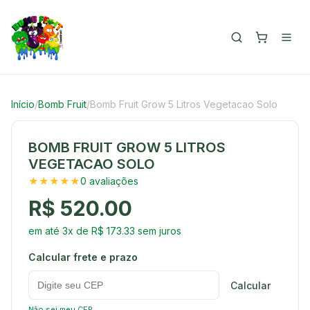
Início
/
Bomb Fruit
/
Bomb Fruit Grow 5 Litros Vegetacao Solo
BOMB FRUIT GROW 5 LITROS
VEGETACAO SOLO
★★★★★
0 avaliações
R$ 520.00
em até 3x de R$ 173.33 sem juros
Calcular frete e prazo
Calcular
Não sei meu CEP