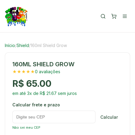
Início
/
Shield
/
160ml Shield Grow
160ML SHIELD GROW
★★★★★
0 avaliações
R$ 65.00
em até 3x de R$ 21.67 sem juros
Calcular frete e prazo
Calcular
Não sei meu CEP