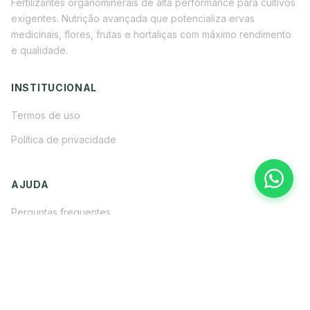
Fertilizantes organominerais de alta performance para cultivos
exigentes. Nutrição avançada que potencializa ervas
medicinais, flores, frutas e hortaliças com máximo rendimento
e qualidade.
INSTITUCIONAL
Termos de uso
Política de privacidade
AJUDA
Perguntas frequentes
Fale conosco
TEM DÚVIDAS?
Entre em contato pelos nossos canais.